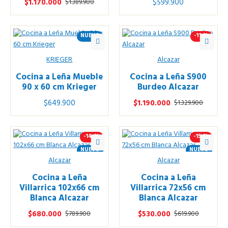
$1.170.000
$599.900
$1.389.900
NUEVO
-11 %
KRIEGER
Alcazar
Cocina a Leña Mueble
Cocina a Leña S900
90 x 60 cm Krieger
Burdeo Alcazar
$649.900
$1.190.000
$1.329.900
-14 %
-15 %
NUEVO
NUEVO
Alcazar
Alcazar
Cocina a Leña
Cocina a Leña
Villarrica 102x66 cm
Villarrica 72x56 cm
Blanca Alcazar
Blanca Alcazar
$680.000
$530.000
$789.900
$619.900