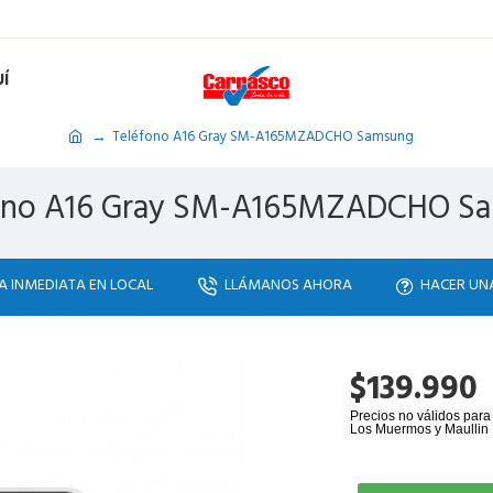
Í
Teléfono A16 Gray SM-A165MZADCHO Samsung
ono A16 Gray SM-A165MZADCHO S
A INMEDIATA EN LOCAL
LLÁMANOS AHORA
HACER UN
$139.990