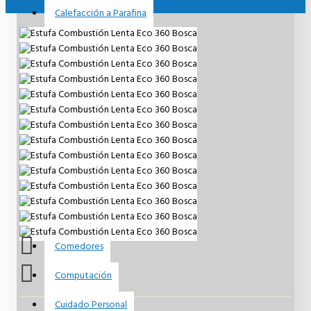
Calefacción a Parafina
Calefacción a Pellet
Calefacción Eléctrica
Calefont
Camas & Colchones
Campanas de Cocina
Cocinas a Gas
Cocinas a Leña
Comedores
Computación
Cuidado Personal