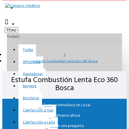
RADIO ONLINE
PAGAR ONLINE
Menu
Todas
Todas
Alfombras
Estufa Combustión Lenta Eco 360 Bosca
Aspiradoras
Estufa Combustión Lenta Eco 360
Bosca
Bergere
Bicicletas
Entrega Inmediata en Local
Calefacción a Gas
Llámanos ahora
Calefacción a Leña
Hacer una pregunta