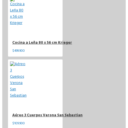
Cocina a Leña 80 x 56 cm Krieger
$499.900
Aéreo 3 Cuerpos Verona San Sebastian
$109.900