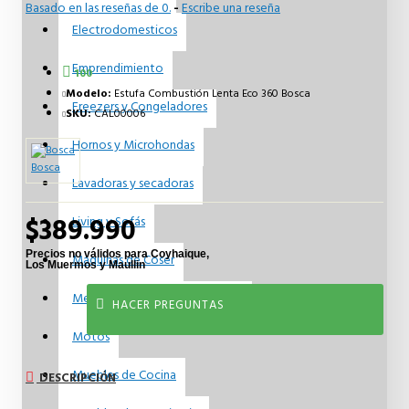
Basado en las reseñas de 0.
-
Escribe una reseña
Electrodomesticos
Emprendimiento
100
Modelo:
Estufa Combustión Lenta Eco 360 Bosca
Freezers y Congeladores
SKU:
CAL00006
Hornos y Microhondas
Bosca
Lavadoras y secadoras
$389.990
Living y Sofás
Maquinas de Coser
Menaje y Accesorios de Cocina
HACER PREGUNTAS
Motos
Muebles de Cocina
DESCRIPCIÓN