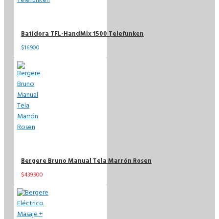
Batidora TFL-HandMix 1500 Telefunken
$16.900
Bergere Bruno Manual Tela Marrón Rosen
$439.900
$589.900