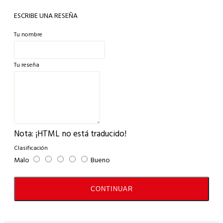
ESCRIBE UNA RESEÑA
Peso 59,6 Kg
Tu nombre
Diámetro de cañón 6” Pulgadas
Tu reseña
Nota:
¡HTML no está traducido!
Clasificación
Malo
Bueno
CONTINUAR