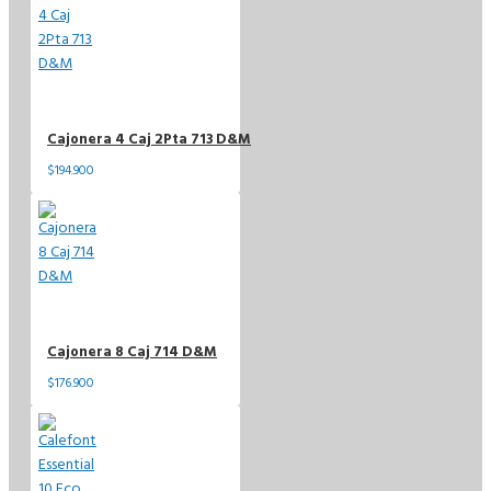
Cajonera 4 Caj 2Pta 713 D&M
$194.900
Cajonera 8 Caj 714 D&M
$176.900