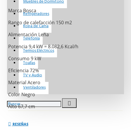
Muebles de Dormitorio
Marca Bosca
Refrigeradores
Rango de calefacción 150 m2
Ropa de Cama
Alimentación Leña
Telefonía
Potencia 9,4 kW = 8.082,6 Kcal/h
Termos Eléctricos
Consumo 9 kW
Toallas
Eficiencia 72%
TV y Audio
Material Acero
Ventiladores
Color Negro
Alto 67,7 cm
Ancho 42,1 cm
RESEÑAS
Profundidad 49,5 cm