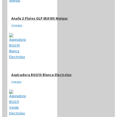
Anafe 2 Platos GLP 6EA185 Maigas
$159.900
Aspiradora BGG10 Blanca Electrolux
$44.900