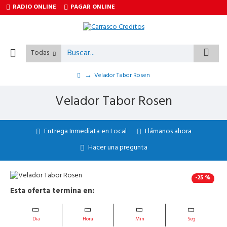
RADIO ONLINE
PAGAR ONLINE
Todas
Velador Tabor Rosen
Velador Tabor Rosen
Entrega Inmediata en Local
Llámanos ahora
Hacer una pregunta
-25 %
Esta oferta termina en:
Dia
Hora
Min
Seg