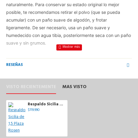
naturalmente. Para conservar su estado original lo mejor
posible, te recomendamos retirar el polvo (que se pueda
acumular) con un paño suave de algodón, y frotar
ligeramente. De ser necesario, usa un paño suave y
humedecido con agua tibia, posteriormente seca con un paño
suave y sin grumos.
Atributos
RESEÑAS
- Estilo moderno: Estilo e inspiración moderna que transmite
una atractiva simpleza y luminosidad a tus espacios.
- Madera de pino: Madera natural de pino que aporta un sello
VISTO RECIENTEMENTE
MAS VISTO
único para armonizar tus ambientes.
- Color moka: Color moka que ofrece un toque distinguido y
combinable con otros elementos decorativos.
Respaldo Sicilia de 1,5 Plaza Rosen
$119.990